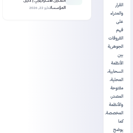
التمكين الاستراتيجي | دليل
القرار
المؤسسات
مايو 22, 2026
والمدراء
على
فهم
الفروقات
الجوهرية
بين
الأنظمة
السحابية،
المحلية،
مفتوحة
المصدر،
والأنظمة
المخصصة.
كما
يوضح