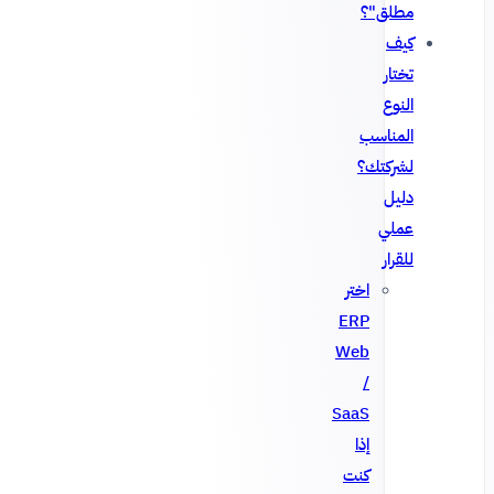
مطلق"؟
كيف
تختار
النوع
المناسب
لشركتك؟
دليل
عملي
للقرار
اختر
ERP
Web
/
SaaS
إذا
كنت