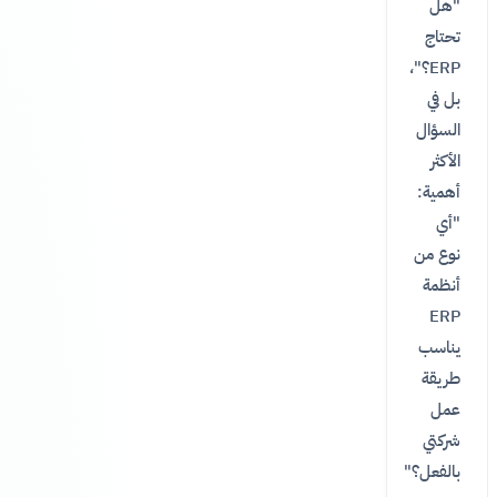
"هل
تحتاج
ERP؟"،
بل في
السؤال
الأكثر
أهمية:
"أي
نوع من
أنظمة
ERP
يناسب
طريقة
عمل
شركتي
بالفعل؟"