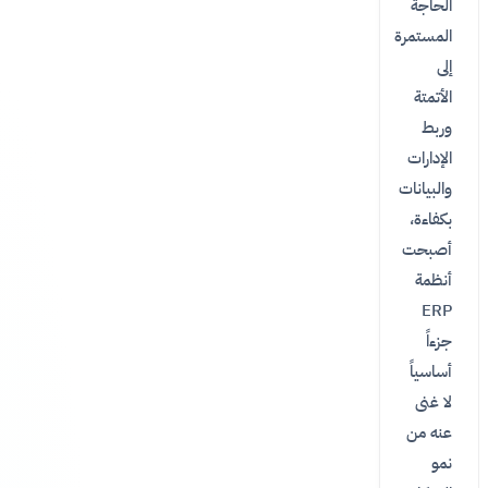
الحاجة
المستمرة
إلى
الأتمتة
وربط
الإدارات
والبيانات
بكفاءة،
أصبحت
أنظمة
ERP
جزءاً
أساسياً
لا غنى
عنه من
نمو