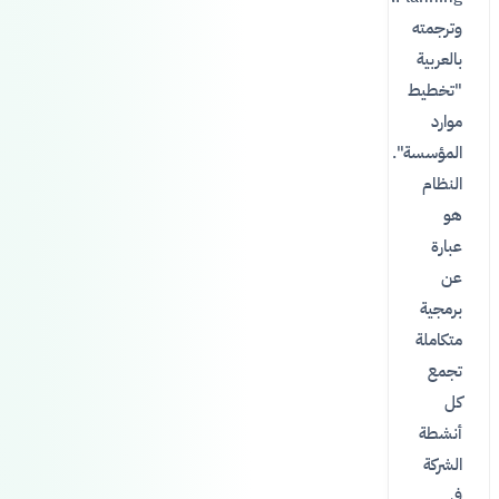
وترجمته
بالعربية
"تخطيط
موارد
المؤسسة".
النظام
هو
عبارة
عن
برمجية
متكاملة
تجمع
كل
أنشطة
الشركة
في