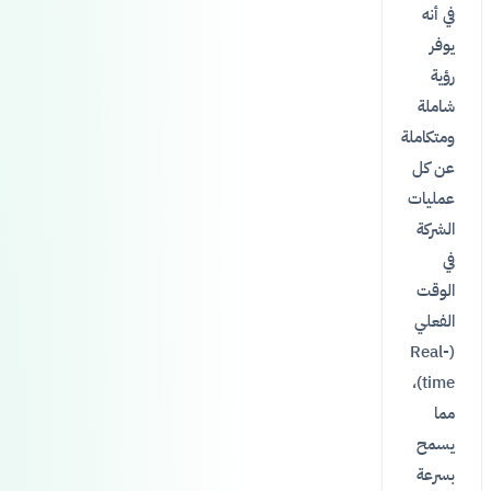
في أنه
يوفر
رؤية
شاملة
ومتكاملة
عن كل
عمليات
الشركة
في
الوقت
الفعلي
(Real-
time)،
مما
يسمح
بسرعة