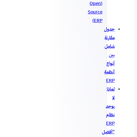
(Open
Source
ERP)
جدول
مقارنة
شامل
بين
أنواع
أنظمة
ERP
لماذا
لا
يوجد
نظام
ERP
"أفضل