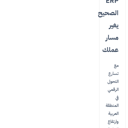
ERP
الصحيح
يغير
مسار
عملك
مع
تسارع
التحول
الرقمي
في
المنطقة
العربية
وارتفاع