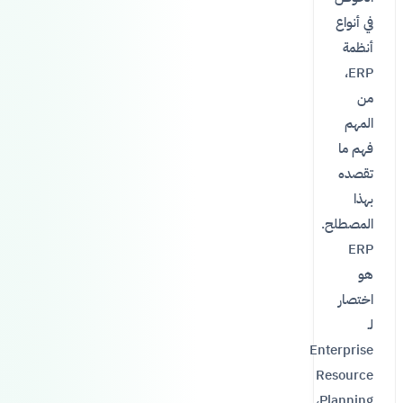
في أنواع
أنظمة
ERP،
من
المهم
فهم ما
تقصده
بهذا
المصطلح.
ERP
هو
اختصار
لـ
Enterprise
Resource
Planning،