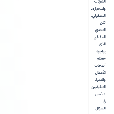
الشركات
واستقرارها
التشغيلي.
لكن
التحدي
الحقيقي
الذي
يواجهه
معظم
أصحاب
الأعمال
والمدراء
التنفيذيين
لا يكمن
في
السؤال