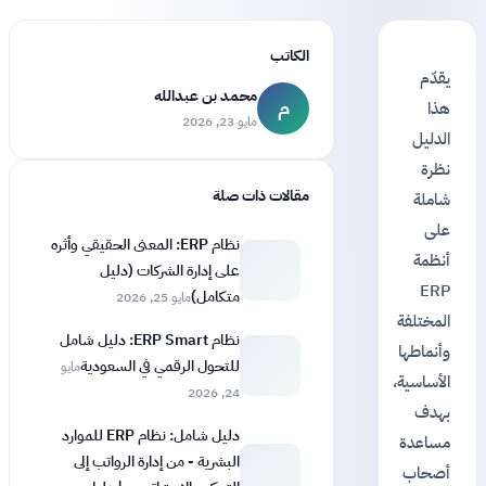
الكاتب
يقدّم
محمد بن عبدالله
م
هذا
مايو 23, 2026
الدليل
نظرة
مقالات ذات صلة
شاملة
على
نظام ERP: المعنى الحقيقي وأثره
أنظمة
على إدارة الشركات (دليل
ERP
متكامل)
مايو 25, 2026
المختلفة
نظام ERP Smart: دليل شامل
وأنماطها
للتحول الرقمي في السعودية
مايو
الأساسية،
24, 2026
بهدف
دليل شامل: نظام ERP للموارد
مساعدة
البشرية - من إدارة الرواتب إلى
أصحاب