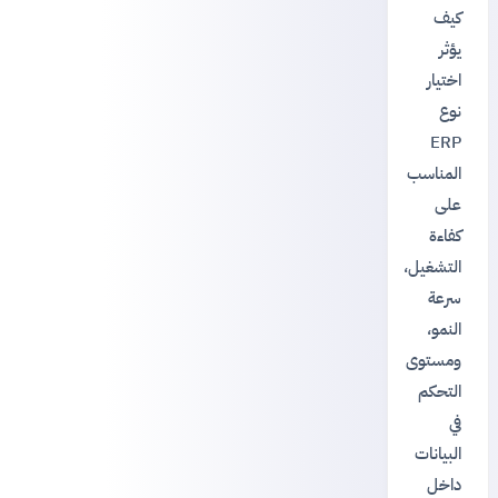
كيف
يؤثر
اختيار
نوع
ERP
المناسب
على
كفاءة
التشغيل،
سرعة
النمو،
ومستوى
التحكم
في
البيانات
داخل