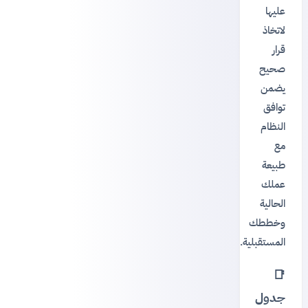
عليها
لاتخاذ
قرار
صحيح
يضمن
توافق
النظام
مع
طبيعة
عملك
الحالية
وخططك
المستقبلية.
📑
جدول