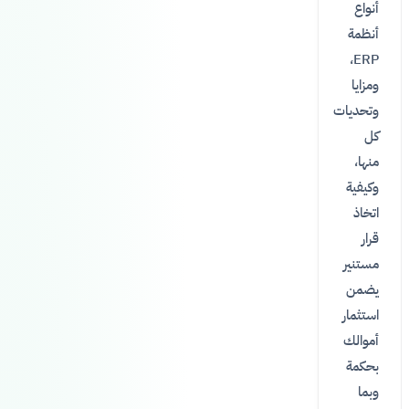
أنواع
أنظمة
ERP،
ومزايا
وتحديات
كل
منها،
وكيفية
اتخاذ
قرار
مستنير
يضمن
استثمار
أموالك
بحكمة
وبما