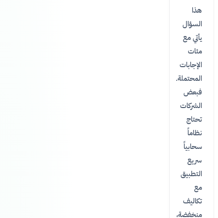
هذا
السؤال
يأتي مع
مئات
الإجابات
المحتملة.
فبعض
الشركات
تحتاج
نظاماً
سحابياً
سريع
التطبيق
مع
تكاليف
منخفضة،