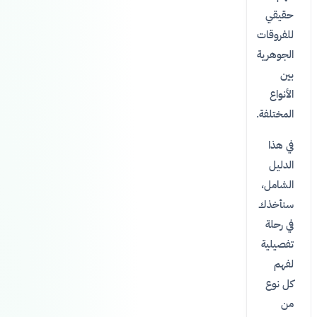
حقيقي
للفروقات
الجوهرية
بين
الأنواع
المختلفة.
في هذا
الدليل
الشامل،
سنأخذك
في رحلة
تفصيلية
لفهم
كل نوع
من