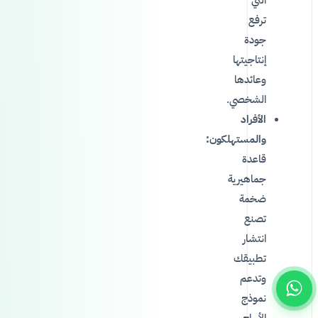
ترفع
جودة
إنتاجيتها
وعائدها
الشخصي.
الأفراد
والمستهلكون:
قاعدة
جماهيرية
ضخمة
تصنع
انتشار
تطبيقك
وتدعم
نموذج
الأرباح