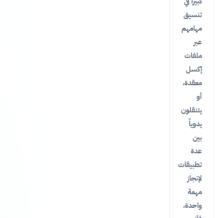
كبيراً في
تنسيق
مهامهم
عبر
ملفات
إكسل
معقدة،
أو
يتنقلون
يدوياً
بين
عدة
تطبيقات
لإنجاز
مهمة
واحدة،