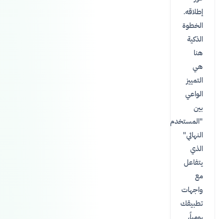
إطلاقه.
الخطوة
الذكية
هنا
هي
التمييز
الواعي
بين
"المستخدم
النهائي"
الذي
يتفاعل
مع
واجهات
تطبيقك
يومياً،