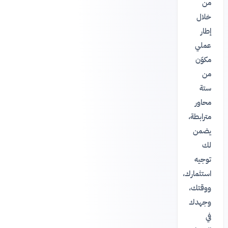
من
خلال
إطار
عملي
مكوّن
من
ستة
محاور
مترابطة،
يضمن
لك
توجيه
استثمارك،
ووقتك،
وجهدك
في