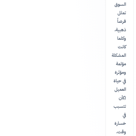
السوق
تمثل
فرصاً
ذهبية،
وكلما
كانت
المشكلة
مؤلمة
ومؤثرة
في حياة
العميل
(كأن
تتسبب
في
خسارة
وقت،