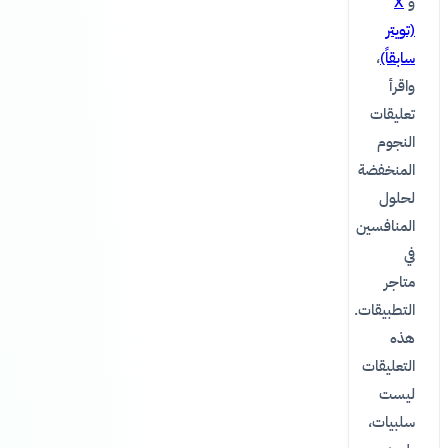
و
X
(تويتر
سابقاً)
،
واقرأ
تعليقات
النجوم
المنخفضة
لحلول
المنافسين
في
متاجر
التطبيقات.
هذه
التعليقات
ليست
سلبيات،