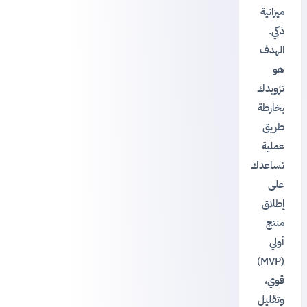
ميزانية
ذكي.
الهدف
هو
تزويدك
بخارطة
طريق
عملية
تساعدك
على
إطلاق
منتج
أولي
(MVP)
قوي،
وتقليل