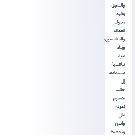
والسوق،
وفهم
سلوك
العملاء
والمنافسين،
وبناء
ميزة
تنافسية
مستدامة،
إلى
جانب
تصميم
نموذج
مالي
واضح
وتخطيط