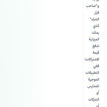
و"صاحب
قرار
الشراء"
الذي
يملك
الميزانية
لدفع
قيمة
الاشتراكات؛
ففي
التطبيقات
الموجهة
للمدارس
أو
الشركات
أو