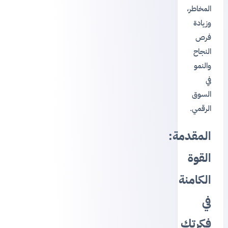
المخاطر،
وزيادة
فرص
النجاح
والنمو
في
السوق
الرقمي.
المقدمة:
القوة
الكامنة
في
فكرتك