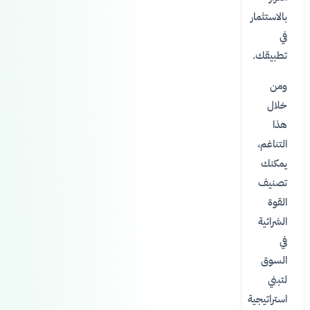
بالاستثمار
في
تطبيقك.
ومن
خلال
هذا
التناغم،
يمكنك
تصنيف
القوة
الشرائية
في
السوق
لتبني
استراتيجية