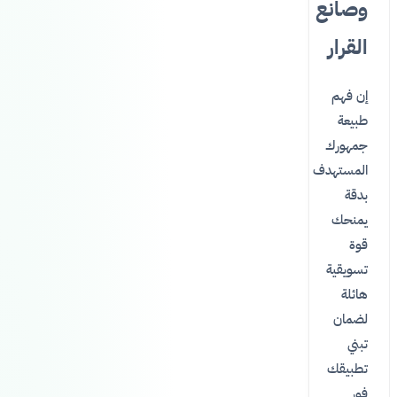
وصانع
القرار
إن فهم
طبيعة
جمهورك
المستهدف
بدقة
يمنحك
قوة
تسويقية
هائلة
لضمان
تبني
تطبيقك
فور