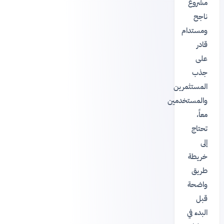
مشروع
ناجح
ومستدام
قادر
على
جذب
المستثمرين
والمستخدمين
معاً،
تحتاج
إلى
خريطة
طريق
واضحة
قبل
البدء في