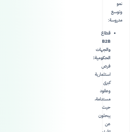
نمو
وتوسع
مدروسة:
قطاع
B2B
والجهات
الحكومية:
فرص
استثمارية
كبرى
وعقود
مستدامة،
حيث
يبحثون
عن
الأمان،