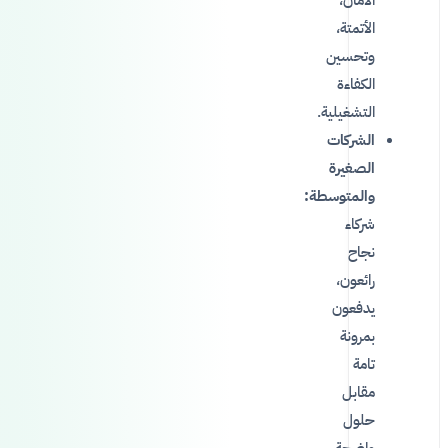
الأتمتة،
وتحسين
الكفاءة
التشغيلية.
الشركات
الصغيرة
والمتوسطة:
شركاء
نجاح
رائعون،
يدفعون
بمرونة
تامة
مقابل
حلول
واضحة