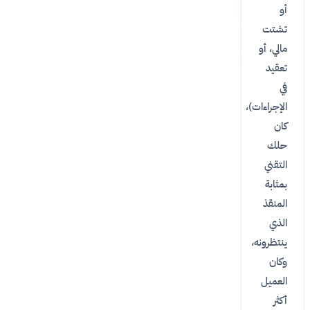
أو
تشتت
مالي، أو
تعقيد
في
الإجراءات)،
كان
حلك
التقني
بمثابة
المنقذ
الذي
ينتظرونه،
وكان
العميل
أكثر