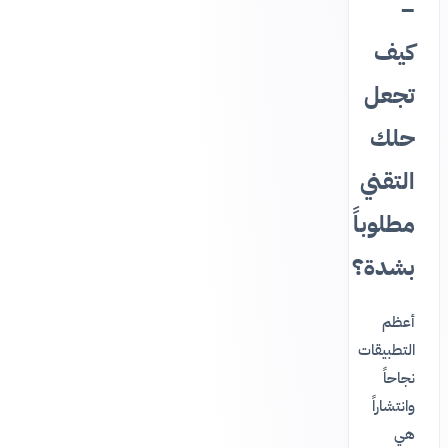
–
كيف
تجعل
حلك
التقني
مطلوباً
بشدة؟
أعظم
التطبيقات
نجاحاً
وانتشاراً
هي