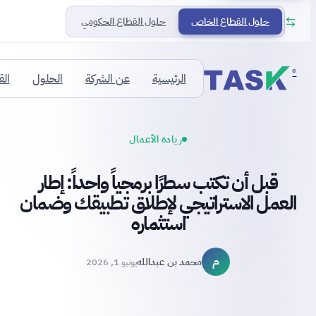
حلول القطاع الخاص
حلول القطاع الحكومي
®
الرئيسية
عن الشركة
الحلول
ال
ريادة الأعمال
قبل أن تكتب سطرًا برمجياً واحداً: إطار
العمل الاستراتيجي لإطلاق تطبيقك وضمان
استثماره
م
محمد بن عبدالله
يونيو 1, 2026