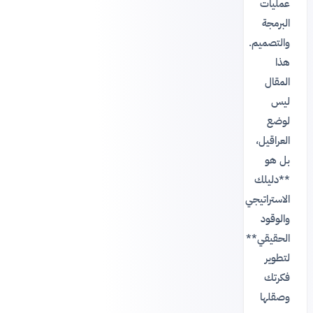
عمليات
البرمجة
والتصميم.
هذا
المقال
ليس
لوضع
العراقيل،
بل هو
**دليلك
الاستراتيجي
والوقود
الحقيقي**
لتطوير
فكرتك
وصقلها