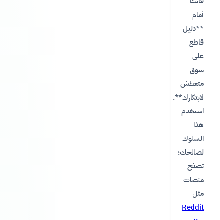
فأنت
أمام
**دليل
قاطع
على
سوق
متعطش
لابتكارك**.
استخدم
هذا
السلوك
لصالحك؛
تصفح
منصات
مثل
Reddit