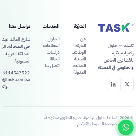
®
الشركة
الخدمات
تواصل معنا
عن
الحلول
شارع الملك عبد ال
تاسك — حلول
الشركة
القطاعات
حي الصحافة، الري
الوظائف
دراسات
رقمية مبتكرة
المملكة العربية
الأسئلة
الحالة
للقطاعين الخاص
السعودية.
الشائعة
اتصل بنا
والحكومي في المملكة
المدونة
66114543522
fo@task.com.sa
واتس
© 2026 تاسك للحلول الرقمية. جميع الحقوق محفوظة.
سياسة الخصوصية
الشروط والأحكام