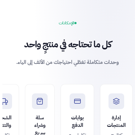
الإمكانات
كل ما تحتاجه في منتجٍ واحد
وحدات متكاملة تغطّي احتياجك من الألف إلى الياء.
إدارة
بوابات
سلة
الشح
المنتجات
الدفع
وشراء
والتتبّ
سريع