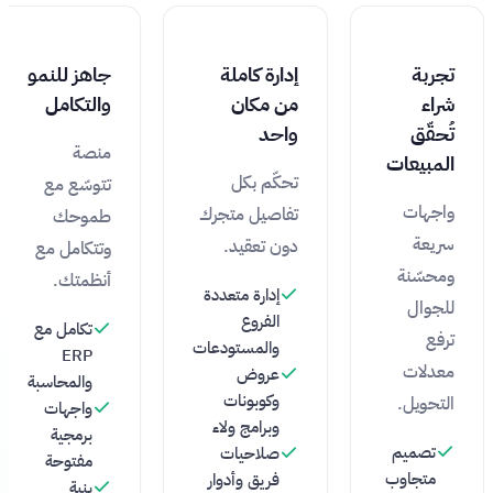
تجربة
إدارة كاملة
جاهز للنمو
شراء
من مكان
والتكامل
تُحقّق
واحد
منصة
المبيعات
تحكّم بكل
تتوسّع مع
واجهات
تفاصيل متجرك
طموحك
سريعة
دون تعقيد.
وتتكامل مع
ومحسّنة
أنظمتك.
إدارة متعددة
للجوال
الفروع
تكامل مع
ترفع
والمستودعات
ERP
معدلات
عروض
والمحاسبة
وكوبونات
التحويل.
واجهات
وبرامج ولاء
برمجية
تصميم
صلاحيات
مفتوحة
متجاوب
فريق وأدوار
بنية