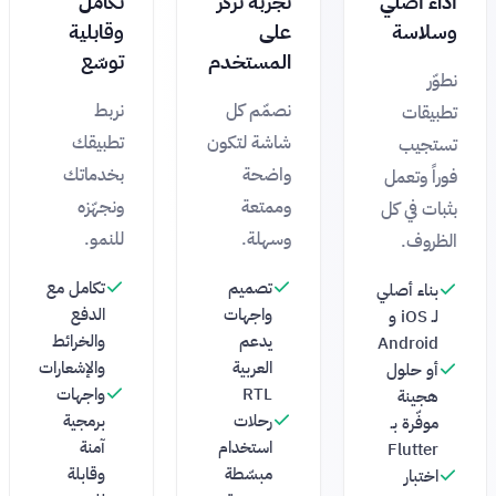
أداء أصلي
تجربة تركّز
تكامل
وسلاسة
على
وقابلية
المستخدم
توسّع
نطوّر
نصمّم كل
نربط
تطبيقات
شاشة لتكون
تطبيقك
تستجيب
واضحة
بخدماتك
فوراً وتعمل
وممتعة
ونجهّزه
بثبات في كل
وسهلة.
للنمو.
الظروف.
تصميم
تكامل مع
بناء أصلي
واجهات
الدفع
لـ iOS و
يدعم
والخرائط
Android
العربية
والإشعارات
أو حلول
RTL
واجهات
هجينة
رحلات
برمجية
موفّرة بـ
استخدام
آمنة
Flutter
مبسّطة
وقابلة
اختبار