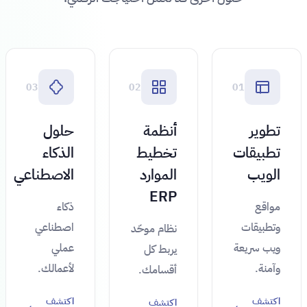
03
02
01
تطوير
أنظمة
حلول
تطبيقات
تخطيط
الذكاء
الويب
الموارد
الاصطناعي
ERP
مواقع
ذكاء
وتطبيقات
اصطناعي
نظام موحّد
ويب سريعة
عملي
يربط كل
وآمنة.
لأعمالك.
أقسامك.
اكتشف
اكتشف
اكتشف