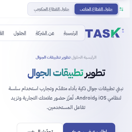
حلول القطاع الخاص
حلول القطاع الحكومي
®
الرئيسية
عن الشركة
الحلول
ال
الرئيسية
الحلول
تطوير تطبيقات الجوال
›
›
تطوير
تطبيقات الجوال
نبني تطبيقات جوال ذكية بأداء متقدّم وتجارب استخدام سلسة
لنظامي iOS وAndroid، تُعزّز حضور علامتك التجارية وتزيد
تفاعل المستخدمين.
اطلب عرض سعر
تحدّث إلى خبير