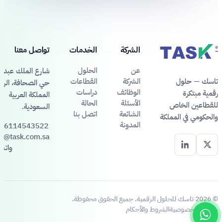
®
الشركة
الخدمات
تواصل معنا
عن
الحلول
شارع الملك عبد ال
تاسك — حلول
الشركة
القطاعات
حي الصحافة، الري
الوظائف
دراسات
رقمية مبتكرة
المملكة العربية
الأسئلة
الحالة
للقطاعين الخاص
السعودية.
الشائعة
اتصل بنا
والحكومي في المملكة
المدونة
66114543522
fo@task.com.sa
واتس
© 2026 تاسك للحلول الرقمية. جميع الحقوق محفوظة.
سياسة الخصوصية
الشروط والأحكام