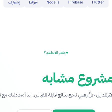
Flutter
Firebase
Node.js
خرائط
إشعارات
جاهز للانطلاق؟
شروع مشابه
كرتك إلى حلٍّ رقمي ناجح بنتائج قابلة للقياس. ابدأ محادثتك مع 