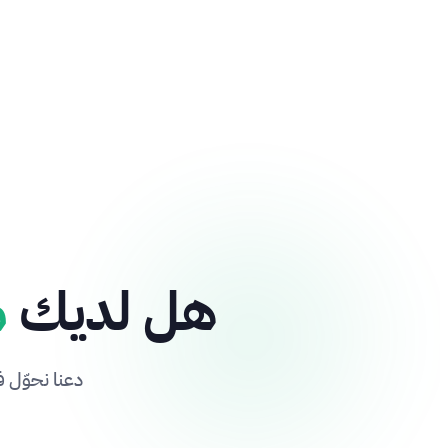
هل لديك
م
دعنا نحوّل ف