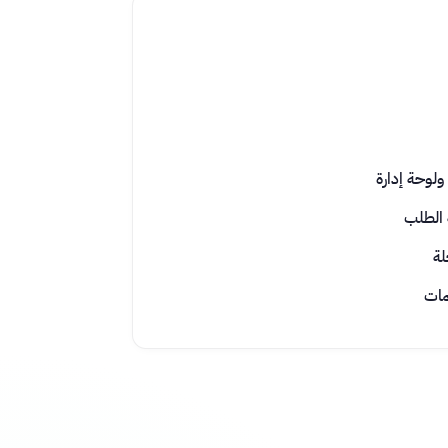
ولوحة إدارة
 الطلب
لة
مات