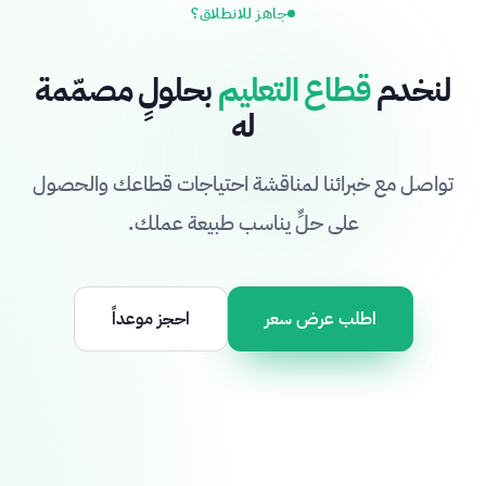
جاهز للانطلاق؟
لنخدم
قطاع التعليم
بحلولٍ مصمّمة
له
تواصل مع خبرائنا لمناقشة احتياجات قطاعك والحصول
على حلٍّ يناسب طبيعة عملك.
اطلب عرض سعر
احجز موعداً