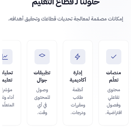
حلولنا لـ قطاع التعليم
إمكانات مصمّمة لمعالجة تحديات قطاعك وتحقيق أهدافه.
منصات
إدارة
تطبيقات
تحليلا
تعلّم
أكاديمية
جوال
تعليمي
محتوى
أنظمة
وصول
مؤشرا
تفاعلي
طلاب
للمحتوى
أداء وتقد
وفصول
ومقررات
في أي
المتعلّمي
افتراضية.
ودرجات.
وقت.