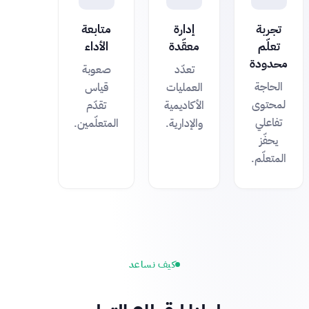
تجربة
إدارة
متابعة
تعلّم
معقّدة
الأداء
محدودة
تعدّد
صعوبة
الحاجة
العمليات
قياس
لمحتوى
الأكاديمية
تقدّم
تفاعلي
والإدارية.
المتعلّمين.
يحفّز
المتعلّم.
كيف نساعد