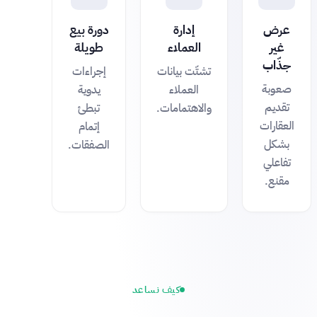
عرض
إدارة
دورة بيع
غير
العملاء
طويلة
جذّاب
تشتّت بيانات
إجراءات
صعوبة
العملاء
يدوية
تقديم
والاهتمامات.
تبطئ
العقارات
إتمام
بشكل
الصفقات.
تفاعلي
مقنع.
كيف نساعد