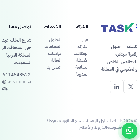
®
الشركة
الخدمات
تواصل معنا
عن
الحلول
شارع الملك عبد ال
تاسك — حلول
الشركة
القطاعات
حي الصحافة، الري
الوظائف
دراسات
رقمية مبتكرة
المملكة العربية
الأسئلة
الحالة
للقطاعين الخاص
السعودية.
الشائعة
اتصل بنا
والحكومي في المملكة
المدونة
66114543522
fo@task.com.sa
واتس
© 2026 تاسك للحلول الرقمية. جميع الحقوق محفوظة.
سياسة الخصوصية
الشروط والأحكام