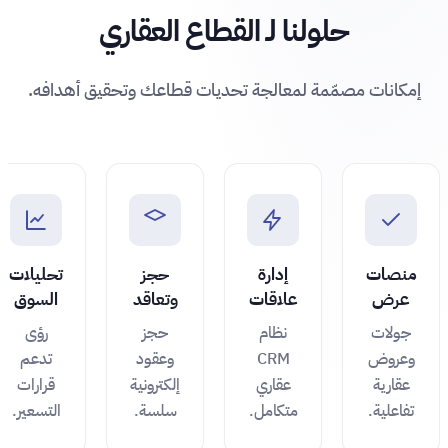
حلولنا لـ القطاع العقاري
إمكانات مصمّمة لمعالجة تحديات قطاعك وتحقيق أهدافه.
منصات
إدارة
حجز
تحليلات
عرض
علاقات
وتعاقد
السوق
جولات
نظام
حجز
رؤى
وعروض
CRM
وعقود
تدعم
عقارية
عقاري
إلكترونية
قرارات
تفاعلية.
متكامل.
سلسة.
التسعير.