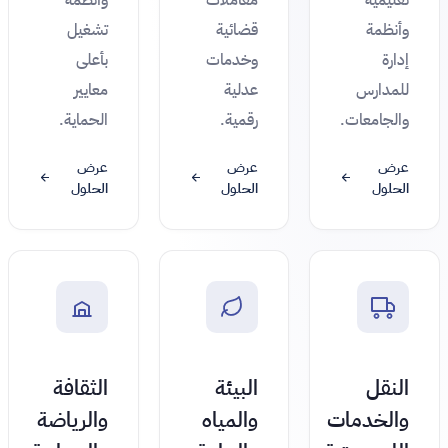
وأنظمة
قضائية
تشغيل
إدارة
وخدمات
بأعلى
للمدارس
عدلية
معايير
والجامعات.
رقمية.
الحماية.
عرض
عرض
عرض
الحلول
الحلول
الحلول
النقل
البيئة
الثقافة
والخدمات
والمياه
والرياضة