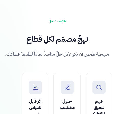
كيف نعمل
نهجٌ مصمّم لكل قطاع
منهجية تضمن أن يكون كل حلٍّ مناسباً تماماً لطبيعة قطاعك.
فهم
حلول
أثر قابل
عميق
مخصّصة
للقياس
للقطاع