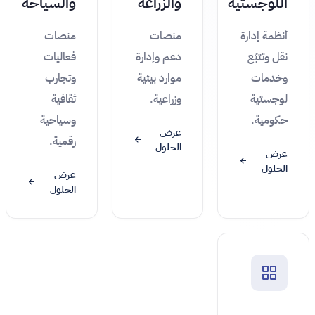
اللوجستية
والزراعة
والسياحة
أنظمة إدارة
منصات
منصات
نقل وتتبّع
دعم وإدارة
فعاليات
وخدمات
موارد بيئية
وتجارب
لوجستية
وزراعية.
ثقافية
حكومية.
وسياحية
عرض
رقمية.
الحلول
عرض
الحلول
عرض
الحلول