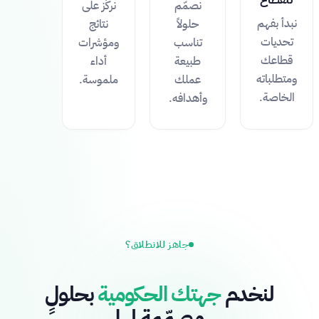
نصمّم
نركّز على
نبدأ بفهم
حلولاً
نتائج
تحديات
تناسب
ومؤشرات
قطاعك
طبيعة
أداء
ومتطلباته
عملك
ملموسة.
الخاصة.
وأهدافه.
جاهز للانطلاق؟
لنخدم
جهتك الحكومية
بحلولٍ
مصمّمة لها