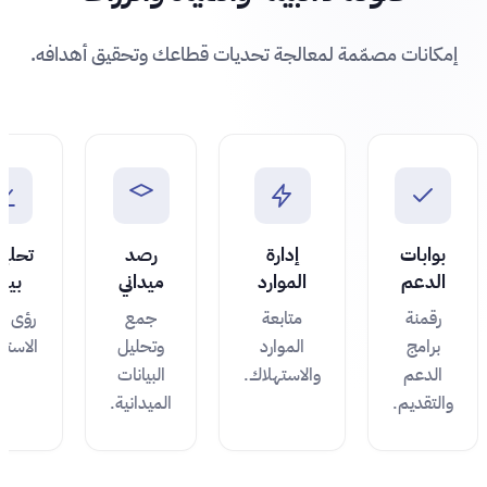
إمكانات مصمّمة لمعالجة تحديات قطاعك وتحقيق أهدافه.
بوابات
إدارة
رصد
تحلي
الدعم
الموارد
ميداني
بيئي
رقمنة
متابعة
جمع
رؤى ت
برامج
الموارد
وتحليل
الاستد
الدعم
والاستهلاك.
البيانات
والتقديم.
الميدانية.